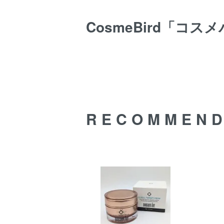
CosmeBird「コス
RECOMMEN