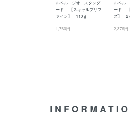
ルベル ジオスタンダー
ルベル ジオ スタンダ
ルベル 
ド シャンプー ・トリー
ード 【スキャルプリフ
ード 
トメント 【500ml用】 パ
ァイン】 110ｇ
ズ】 2
ウチ専用ホルダー（ポン
1,760円
2,376円
プ付き）
700円
INFORMATI