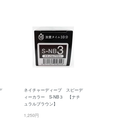
デ
ネイチャーディープ スピーデ
ィーカラー S-NB３ 【ナチ
ュラルブラウン】
1,250円