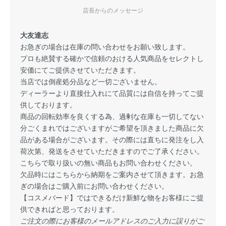
店長からのメッセージ
大友達志
お急ぎの場合は在庫の問い合わせをお願い致します。
プロも絶賛する確かで信頼のおける人気商品をセレクトし
安価にてご提供させていただきます。
当店では倒産処分品など一切ございません。
ディーラーより直接仕入れにて品質には自信を持ってご提
供しております。
商品の回転効率を良くする為、過剰な在庫も一切してない
分ごくまれではございますがご希望を頂きました商品に欠
品がある場合がございます。その際には直ちに発注をし入
荷次第、発送をさせていただきますのでご了承ください。
こちらで取り扱いの無い商品もお問い合わせください。
欠品時にはこちらから納期をご案内させて頂きます。お急
ぎの場合はご購入前にお問い合わせください。
【コスメバード】ではできるだけ新鮮な物をお客様にご提
供できればと思っております。
ご注文の際にお客様のメールアドレスのご入力に誤りがご