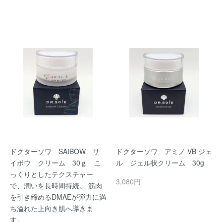
ドクターソワ SAIBOW サ
ドクターソワ アミノ VB ジェ
イボウ クリーム 30ｇ こ
ル ジェル状クリーム 30g
っくりとしたテクスチャー
3,080円
で、潤いを長時間持続。 筋肉
を引き締めるDMAEが弾力に満
ち溢れた上向き肌へ導きま
す。