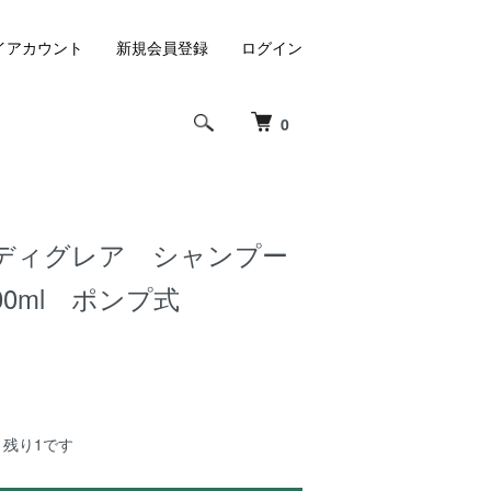
イアカウント
新規会員登録
ログイン
0
ディグレア シャンプー
300ml ポンプ式
：残り1です