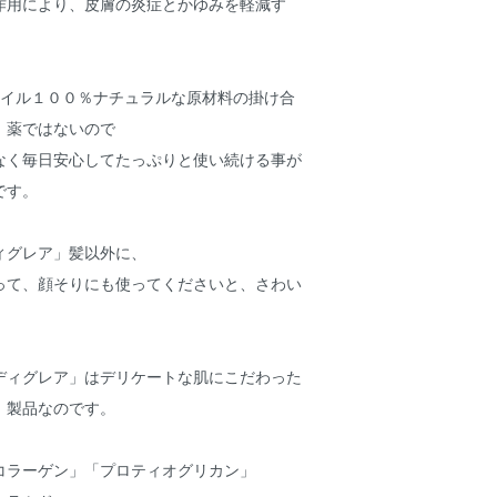
作用により、皮膚の炎症とかゆみを軽減す
オイル１００％ナチュラルな原材料の掛け合
、薬ではないので
なく毎日安心してたっぷりと使い続ける事が
です。
ィグレア」髪以外に、
って、顔そりにも使ってくださいと、さわい
ディグレア」はデリケートな肌にこだわった
」製品なのです。
コラーゲン」「プロティオグリカン」