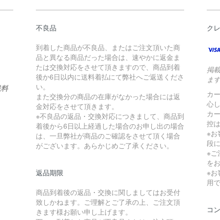
不良品
ク
到着した商品が不良品、またはご注文頂いた商
品と異なる商品だった場合は、速やかに返金ま
たは交換対応をさせて頂きますので、商品到着
掲
後か6日以内に送料着払にて弊社へご返送くださ
ま
い。
送料
カ
また交換分の商品の在庫がなかった場合には返
心
金対応をさせて頂きます。
カ
※不良品の返品・交換対応につきまして、商品到
控は
着後から6日以上経過した場合のお申し出の場合
※
は、一旦弊社が商品のご確認をさせて頂く場合
段
がございます。あらかじめご了承ください。
※
を
返品期限
※
用
商品到着後の返品・交換に関しましてはお受付
致しかねます。ご理解とご了承の上、ご注文頂
コ
きます様お願い申し上げます。