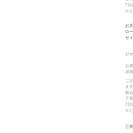
7
ル
お
ロ
セ
ジ
お
送
ご
ま
振
了
7
ル
三