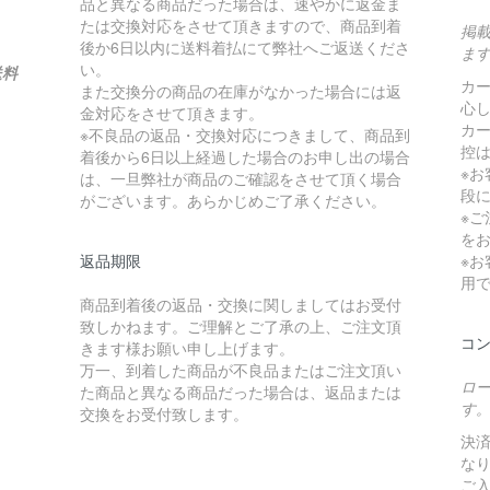
品と異なる商品だった場合は、速やかに返金ま
たは交換対応をさせて頂きますので、商品到着
掲
後か6日以内に送料着払にて弊社へご返送くださ
ま
い。
送料
カ
また交換分の商品の在庫がなかった場合には返
心
金対応をさせて頂きます。
カ
※不良品の返品・交換対応につきまして、商品到
控は
着後から6日以上経過した場合のお申し出の場合
※
は、一旦弊社が商品のご確認をさせて頂く場合
段
がございます。あらかじめご了承ください。
※
を
返品期限
※
用
商品到着後の返品・交換に関しましてはお受付
致しかねます。ご理解とご了承の上、ご注文頂
コ
きます様お願い申し上げます。
万一、到着した商品が不良品またはご注文頂い
ロ
た商品と異なる商品だった場合は、返品または
す
交換をお受付致します。
決済
な
ご