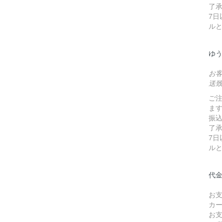
了
7
ル
ゆ
お
送
ご
ま
振
了
7
ル
代
お
カ
お