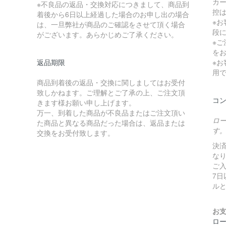
カ
※不良品の返品・交換対応につきまして、商品到
控は
着後から6日以上経過した場合のお申し出の場合
※
は、一旦弊社が商品のご確認をさせて頂く場合
段
がございます。あらかじめご了承ください。
※
を
返品期限
※
用
商品到着後の返品・交換に関しましてはお受付
致しかねます。ご理解とご了承の上、ご注文頂
コ
きます様お願い申し上げます。
万一、到着した商品が不良品またはご注文頂い
ロ
た商品と異なる商品だった場合は、返品または
す
交換をお受付致します。
決済
な
ご
7
ル
お
ロ