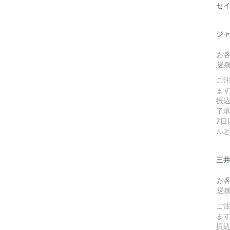
セ
ジ
お
送
ご
ま
振
了
7
ル
三
お
送
ご
ま
振