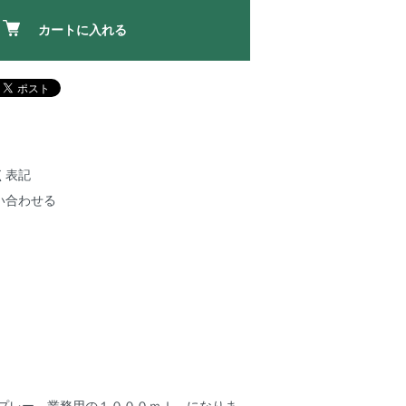
カートに入れる
く表記
い合わせる
スプレー 業務用の１０００ｍｌ になりま