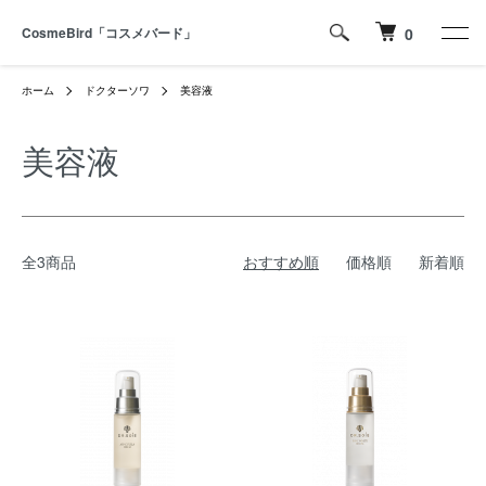
CosmeBird「コスメバード」
0
ホーム
ドクターソワ
美容液
美容液
全3商品
おすすめ順
価格順
新着順