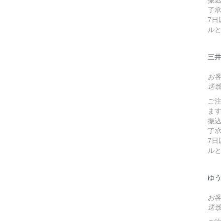
了
7
ル
三
お
送
ご
ま
振
了
7
ル
ゆ
お
送