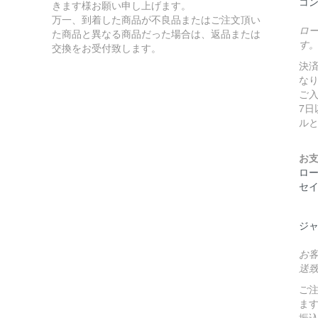
コ
きます様お願い申し上げます。
万一、到着した商品が不良品またはご注文頂い
ロ
た商品と異なる商品だった場合は、返品または
す
交換をお受付致します。
決済
な
ご
7
ル
お
ロ
セ
ジ
お
送
ご
ま
振