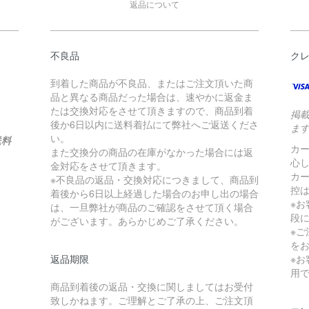
返品について
不良品
ク
到着した商品が不良品、またはご注文頂いた商
品と異なる商品だった場合は、速やかに返金ま
たは交換対応をさせて頂きますので、商品到着
掲
後か6日以内に送料着払にて弊社へご返送くださ
ま
い。
送料
カ
また交換分の商品の在庫がなかった場合には返
心
金対応をさせて頂きます。
カ
※不良品の返品・交換対応につきまして、商品到
控は
着後から6日以上経過した場合のお申し出の場合
※
は、一旦弊社が商品のご確認をさせて頂く場合
段
がございます。あらかじめご了承ください。
※
を
返品期限
※
用
商品到着後の返品・交換に関しましてはお受付
致しかねます。ご理解とご了承の上、ご注文頂